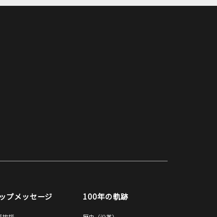
ップメッセージ
100年の軌跡
長挨拶
歴史（沿革）