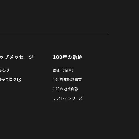
ップメッセージ
100年の軌跡
長挨拶
歴史（沿革）
長室ブログ
100周年記念事業
100の地域貢献
レストアシリーズ