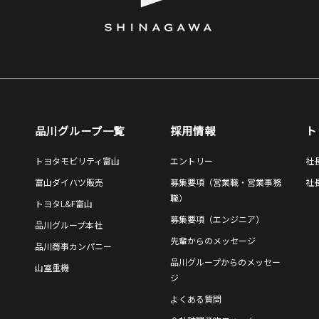
品川グループ一覧
採用情報
ト
トヨタモビリティ富山
エントリー
社
富山ダイハツ販売
募集要項（営業職・営業事務
社
職）
トヨタL&F富山
募集要項（エンジニア）
品川グループ本社
先輩からのメッセージ
品川商事カンパニー
品川グループからのメッセー
山室重機
ジ
よくある質問